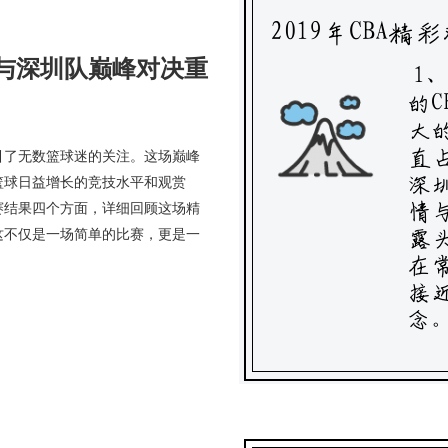
队与深圳队巅峰对决重
吸引了无数篮球迷的关注。这场巅峰
篮球日益增长的竞技水平和观赏
赛结果四个方面，详细回顾这场精
这不仅是一场简单的比赛，更是一