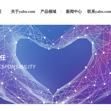
页
关于yabo.com
产品领域
新闻中心
联系yabo.co