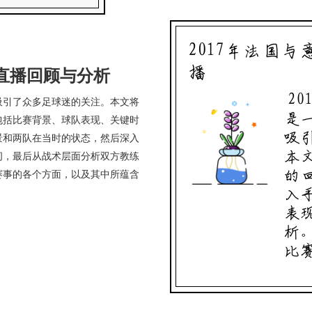
彩直播回顾与分析
，吸引了众多足球迷的关注。本文将
包括比赛背景、球队表现、关键时
景和两队在当时的状态，然后深入
间，最后从战术层面分析双方教练
赛事的各个方面，以及其中所蕴含