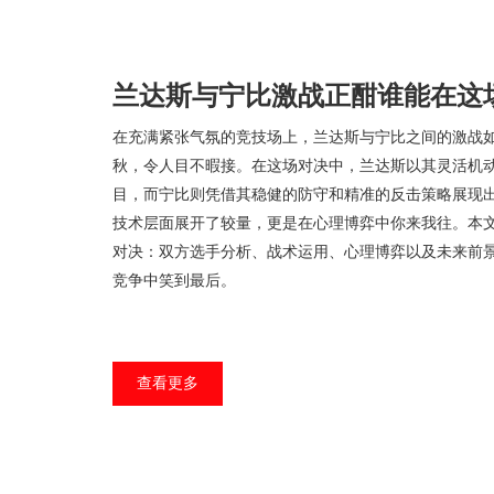
兰达斯与宁比激战正酣谁能在这
在充满紧张气氛的竞技场上，兰达斯与宁比之间的激战
秋，令人目不暇接。在这场对决中，兰达斯以其灵活机
目，而宁比则凭借其稳健的防守和精准的反击策略展现
技术层面展开了较量，更是在心理博弈中你来我往。本
对决：双方选手分析、战术运用、心理博弈以及未来前
竞争中笑到最后。
查看更多