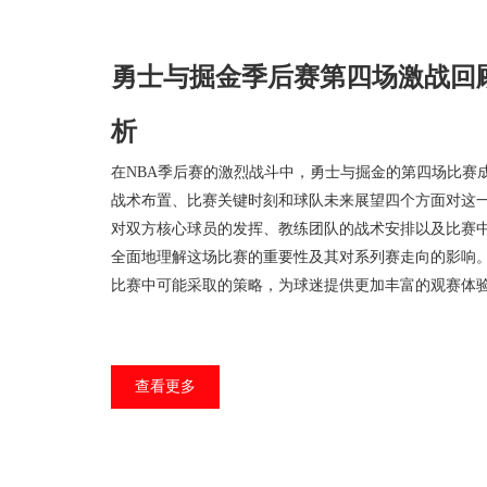
勇士与掘金季后赛第四场激战回
析
在NBA季后赛的激烈战斗中，勇士与掘金的第四场比赛
战术布置、比赛关键时刻和球队未来展望四个方面对这
对双方核心球员的发挥、教练团队的战术安排以及比赛
全面地理解这场比赛的重要性及其对系列赛走向的影响
比赛中可能采取的策略，为球迷提供更加丰富的观赛体
查看更多