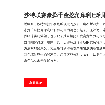
沙特联赛豪掷千金挖角库利巴利
近年来，沙特阿拉伯在足球领域的投资力度不断加大，
豪掷千金挖角库利巴利和马内的消息引起了广泛讨论。
界级球员的渴望，也反映了其希望提升联赛竞争力与国
面详细探讨这一现象，其一是沙特足球市场的发展背景
力及其加盟意义，其三是对沙特联赛未来发展的潜在影
对全球足球生态的冲击。通过这些分析，我们可以更全
角色以及未来发展方向。
查看更多