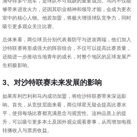
浦夺得多个冠军，是球队不可或缺的重要成员。马内不仅能
够带来进攻火力，还因其职业精神和领导才能，会成为更衣
室中的核心人物。他若加盟，将极大增强球队竞争力，同时
吸引更多观众关注比赛。
总体来看，两位球员分别代表着防守与进攻两端，他们加入
沙特联赛将形成强大的阵容组合，不仅可以提高比赛质量，
还能进一步推动当地青年的成长，对整个地区的足球发展产
生积极影响。
3、对沙特联赛未来发展的影响
如果库利巴利和马内成功加盟，将给沙特联赛带来深远影
响。首先，从竞技层面来看，两位球星无疑会提高比赛水
平，使得每场比赛都充满悬念与观赏性。这种品质上的提
升，可以吸引更多本土及国外观众观看赛事，从而增加电视
转播收入与票房收益。