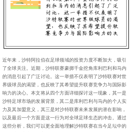
近年来，沙特阿拉伯在足球领域的投资力度不断加大，吸引
了全球关注。近期，沙特联赛豪掷千金挖角库利巴利和马内
的消息引起了广泛讨论。这一举措不仅表明了沙特联赛对世
界级球员的渴望，也反映了其希望提升联赛竞争力与国际影
响力的决心。本文将从四个方面详细探讨这一现象，其一是
沙特足球市场的发展背景，其二是库利巴利与马内的个人实
力及其加盟意义，其三是对沙特联赛未来发展的潜在影响，
以及最后一个方面是这一行为对全球足球生态的冲击。通过
这些分析，我们可以更全面地理解沙特联赛在当今足坛中的