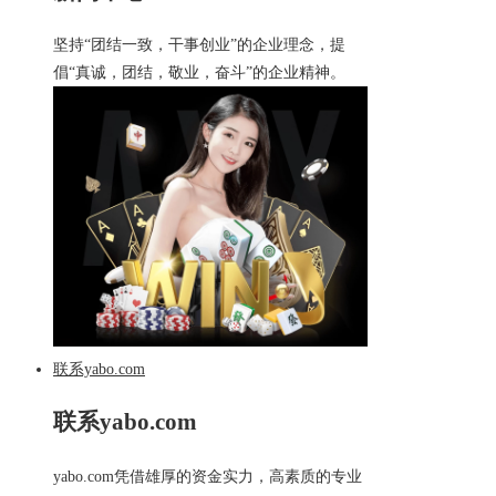
坚持“团结一致，干事创业”的企业理念，提
倡“真诚，团结，敬业，奋斗”的企业精神。
联系yabo.com
联系yabo.com
yabo.com凭借雄厚的资金实力，高素质的专业