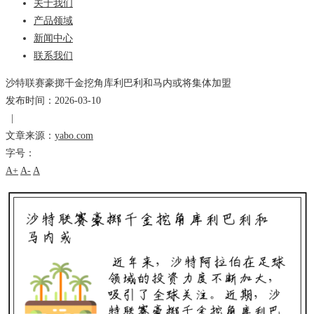
关于我们
产品领域
新闻中心
联系我们
沙特联赛豪掷千金挖角库利巴利和马内或将集体加盟
发布时间：2026-03-10
|
文章来源：
yabo.com
字号：
A+
A-
A