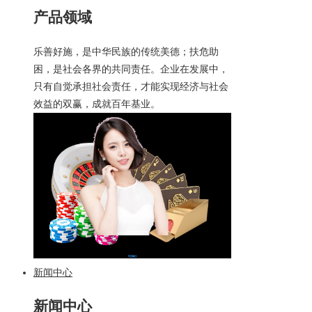
产品领域
乐善好施，是中华民族的传统美德；扶危助
困，是社会各界的共同责任。企业在发展中，
只有自觉承担社会责任，才能实现经济与社会
效益的双赢，成就百年基业。
新闻中心
新闻中心