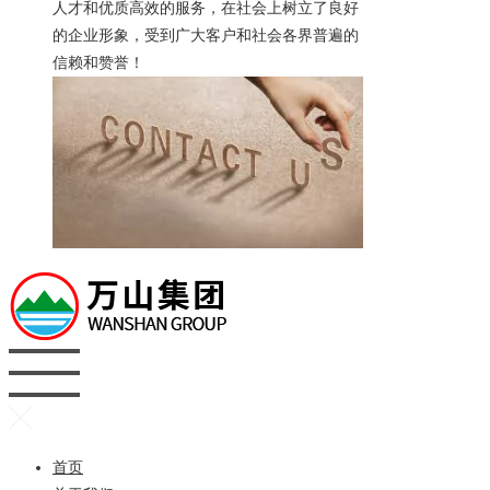
人才和优质高效的服务，在社会上树立了良好
的企业形象，受到广大客户和社会各界普遍的
信赖和赞誉！
首页