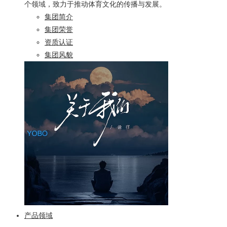
个领域，致力于推动体育文化的传播与发展。
集团简介
集团荣誉
资质认证
集团风貌
产品领域