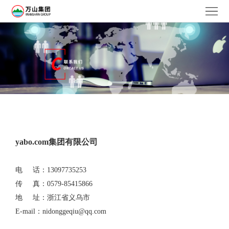
首
页
关
于
产
我
品
新
们
领
闻
联
域
中
系
yabo.com集团有限公司
心
我
电 话：13097735253
们
传 真：0579-85415866
地 址：浙江省义乌市
E-mail：
nidonggeqiu@qq.com