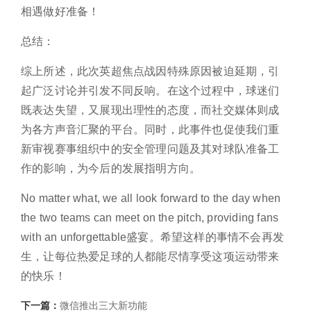
相遇做好准备！
总结：
综上所述，此次英超焦点战因特殊原因被迫延期，引
起广泛讨论并引发不同反响。在这个过程中，球迷们
既表达失望，又展现出理性的态度，而社交媒体则成
为各方声音汇聚的平台。同时，此事件也促使我们重
新审视赛事组织中的安全管理问题及其对球队准备工
作的影响，为今后的发展指明方向。
No matter what, we all look forward to the day when
the two teams can meet on the pitch, providing fans
with an unforgettable盛宴。希望这样的事情不会再发
生，让每位热爱足球的人都能尽情享受这项运动带来
的快乐！
下一篇：
微信推出三大新功能