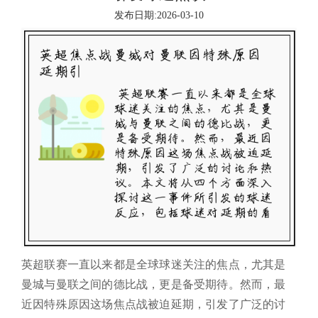
发布日期:2026-03-10
英超联赛一直以来都是全球球迷关注的焦点，尤其是
曼城与曼联之间的德比战，更是备受期待。然而，最
近因特殊原因这场焦点战被迫延期，引发了广泛的讨