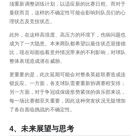
须重新调整训练计划，以适应新的比赛日程。而对于
曼联而言，这样的不确定性可能会影响到队员们的心
理状态及竞技状态。
此外，在这样高强度、高压力的环境下，伤病问题也
成为了一大隐患。本来两队都希望以最佳状态迎接德
比，现在却面临着意外情况带来的不利影响，对球队
整体表现造成潜在威胁。
更重要的是，此次延期可能会对整条英超联赛造成连
锁反应。一方面，各支球队需要重新协调赛程安排；
另一方面，对于争冠或保级形势紧张的俱乐部来说，
每一场比赛都至关重要，因此这种突发状况无疑增加
了各自面临挑战的不确定性。
4、未来展望与思考